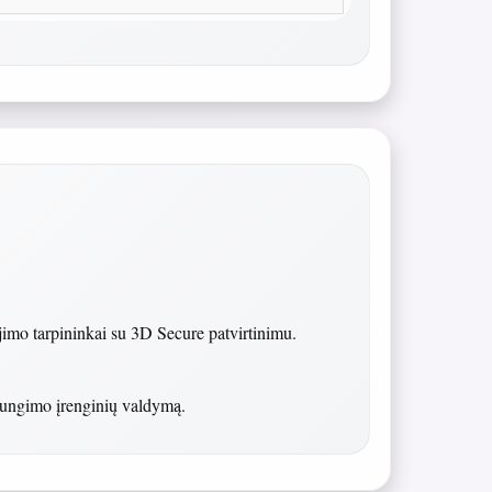
mo tarpininkai su 3D Secure patvirtinimu.
ijungimo įrenginių valdymą.