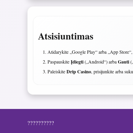
Atsisiuntimas
Atidarykite „Google Play“ arba „App Store“, 
Įdiegti
Gauti
Paspauskite
(„Android“) arba
(„
Drip Casino
Paleiskite
, prisijunkite arba suk
??
??
??
??
??