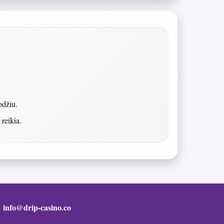
odžiu.
 reikia.
info@drip-casino.co