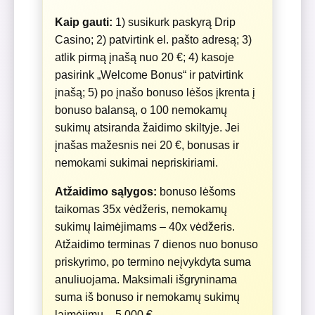
Kaip gauti:
1) susikurk paskyrą Drip
Casino; 2) patvirtink el. pašto adresą; 3)
atlik pirmą įnašą nuo 20 €; 4) kasoje
pasirink „Welcome Bonus“ ir patvirtink
įnašą; 5) po įnašo bonuso lėšos įkrenta į
bonuso balansą, o 100 nemokamų
sukimų atsiranda žaidimo skiltyje. Jei
įnašas mažesnis nei 20 €, bonusas ir
nemokami sukimai nepriskiriami.
Atžaidimo sąlygos:
bonuso lėšoms
taikomas 35x vėdžeris, nemokamų
sukimų laimėjimams – 40x vėdžeris.
Atžaidimo terminas 7 dienos nuo bonuso
priskyrimo, po termino neįvykdyta suma
anuliuojama. Maksimali išgryninama
suma iš bonuso ir nemokamų sukimų
laimėjimų – 5 000 €.