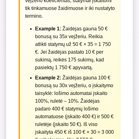
vejžerio koeficientas; statymai įskaitomi
tik tinkamuose žaidimuose ir iki nustatyto
termino.
Example 1:
Žaidėjas gauna 50 €
bonusą su 35x vejžeriu. Reikia
atlikti statymų už 50 € × 35 = 1 750
€. Jei žaidėjas pastato 10 € per
sukimą, reikės 175 sukimų, kad
pasiektų 1 750 € apyvartą.
Example 2:
Žaidėjas gauna 100 €
bonusą su 30x vejžeriu, o įskaitymo
taisyklė: lošimo automatai įskaito
100%, ruletė – 10%. Žaidėjas
padaro 400 € statymų lošimo
automatuose (įskaito 400 €) ir 500 €
ruletėje (įskaito 50 €). Iš viso
įskaityta 450 € iš 100 € × 30 = 3 000