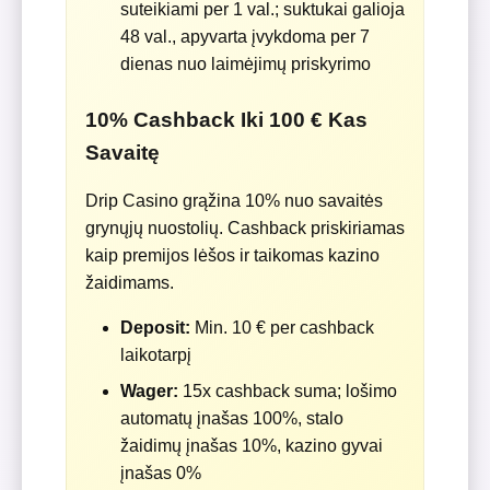
suteikiami per 1 val.; suktukai galioja
48 val., apyvarta įvykdoma per 7
dienas nuo laimėjimų priskyrimo
10% Cashback Iki 100 € Kas
Savaitę
Drip Casino grąžina 10% nuo savaitės
grynųjų nuostolių. Cashback priskiriamas
kaip premijos lėšos ir taikomas kazino
žaidimams.
Deposit:
Min. 10 € per cashback
laikotarpį
Wager:
15x cashback suma; lošimo
automatų įnašas 100%, stalo
žaidimų įnašas 10%, kazino gyvai
įnašas 0%