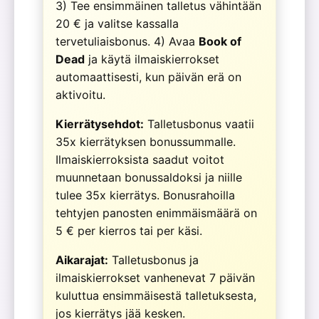
3) Tee ensimmäinen talletus vähintään
20 € ja valitse kassalla
tervetuliaisbonus. 4) Avaa
Book of
Dead
ja käytä ilmaiskierrokset
automaattisesti, kun päivän erä on
aktivoitu.
Kierrätysehdot:
Talletusbonus vaatii
35x kierrätyksen bonussummalle.
Ilmaiskierroksista saadut voitot
muunnetaan bonussaldoksi ja niille
tulee 35x kierrätys. Bonusrahoilla
tehtyjen panosten enimmäismäärä on
5 € per kierros tai per käsi.
Aikarajat:
Talletusbonus ja
ilmaiskierrokset vanhenevat 7 päivän
kuluttua ensimmäisestä talletuksesta,
jos kierrätys jää kesken.