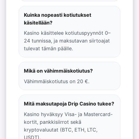
Kuinka nopeasti kotiutukset
käsitellään?
Kasino käsittelee kotiutuspyynnöt 0–
24 tunnissa, ja maksutavan siirtoajat
tulevat tämän päälle.
Mikä on vähimmäiskotiutus?
Vähimmäiskotiutus on 20 €.
Mitä maksutapoja Drip Casino tukee?
Kasino hyväksyy Visa- ja Mastercard-
kortit, pankkisiirrot sekä
kryptovaluutat (BTC, ETH, LTC,
USDT).