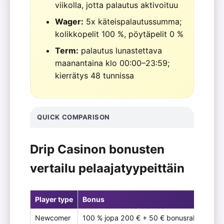
viikolla, jotta palautus aktivoituu
Wager:
5x käteispalautussumma;
kolikkopelit 100 %, pöytäpelit 0 %
Term:
palautus lunastettava
maanantaina klo 00:00–23:59;
kierrätys 48 tunnissa
QUICK COMPARISON
Drip Casinon bonusten
vertailu pelaajatyypeittäin
Player type
Bonus
W
Newcomer
100 % jopa 200 € + 50 € bonusrahaa
3