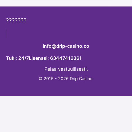
???
?
?
??
info@drip-casino.co
Tuki: 24/7
Lisenssi: 63447416361
Pelaa vastuullisesti.
© 2015 -
2026
Drip Casino.