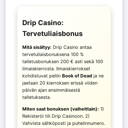
Drip Casino:
Tervetuliaisbonus
Mitä sisältyy:
Drip Casino antaa
tervetuliaisbonuksena 100 %
talletusbonuksen 200 € asti sekä 100
ilmaiskierrosta. Ilmaiskierrokset
kohdistuvat peliin
Book of Dead
ja ne
jaetaan 20 kierroksen erissä viiden
päivän ajan ensimmäisestä
talletuksesta.
Miten saat bonuksen (vaiheittain):
1)
Rekisteröi tili Drip Casinoon. 2)
Vahvista sähköposti ja puhelinnumero.