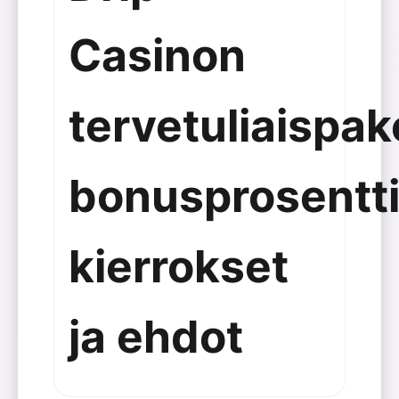
Casinon
tervetuliaispake
bonusprosentti
kierrokset
ja ehdot