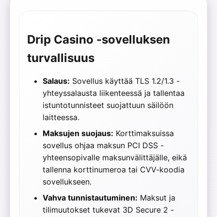
Drip Casino -sovelluksen
turvallisuus
Salaus:
Sovellus käyttää TLS 1.2/1.3 -
yhteyssalausta liikenteessä ja tallentaa
istuntotunnisteet suojattuun säilöön
laitteessa.
Maksujen suojaus:
Korttimaksuissa
sovellus ohjaa maksun PCI DSS -
yhteensopivalle maksunvälittäjälle, eikä
tallenna korttinumeroa tai CVV-koodia
sovellukseen.
Vahva tunnistautuminen:
Maksut ja
tilimuutokset tukevat 3D Secure 2 -