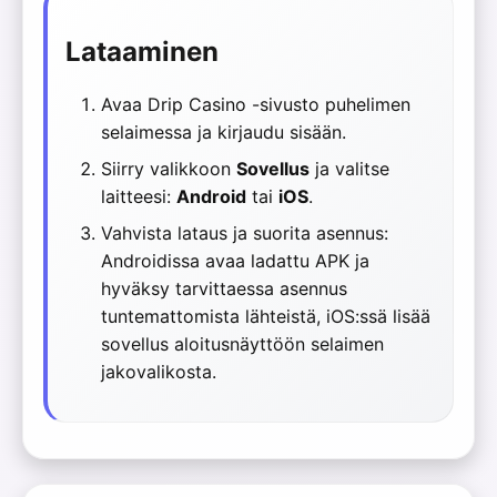
Lataaminen
Avaa Drip Casino -sivusto puhelimen
selaimessa ja kirjaudu sisään.
Siirry valikkoon
Sovellus
ja valitse
laitteesi:
Android
tai
iOS
.
Vahvista lataus ja suorita asennus:
Androidissa avaa ladattu APK ja
hyväksy tarvittaessa asennus
tuntemattomista lähteistä, iOS:ssä lisää
sovellus aloitusnäyttöön selaimen
jakovalikosta.