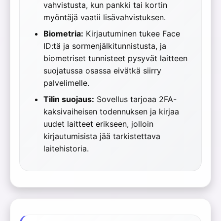
vahvistusta, kun pankki tai kortin
myöntäjä vaatii lisävahvistuksen.
Biometria:
Kirjautuminen tukee Face
ID:tä ja sormenjälkitunnistusta, ja
biometriset tunnisteet pysyvät laitteen
suojatussa osassa eivätkä siirry
palvelimelle.
Tilin suojaus:
Sovellus tarjoaa 2FA-
kaksivaiheisen todennuksen ja kirjaa
uudet laitteet erikseen, jolloin
kirjautumisista jää tarkistettava
laitehistoria.