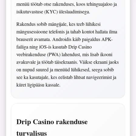
menüü töötab otse rakenduses, koos tehinguajaloo ja
isikutuvastuse (KYC) üleslaadimisega.
Rakendus sobib mängijale, kes teeb lühikesi
mängusessioone telefonis ja tahab kontot hallata ilma
brauserit avamata. Androidis käib paigaldus APK-
failiga ning iOS-is kasutab Drip Casino
veebirakenduse (PWA) lahendust, mis lisab ikooni
avakuvale ja töötab täisekraanis. Väikse ekraani jaoks
on nupud suured ja menüüd lühikesed, seega sobib
see ka kasutajale, kes eelistab lihtsat navigeerimist ja
kiiret ligipääsu kassale.
Drip Casino rakenduse
turvalisus