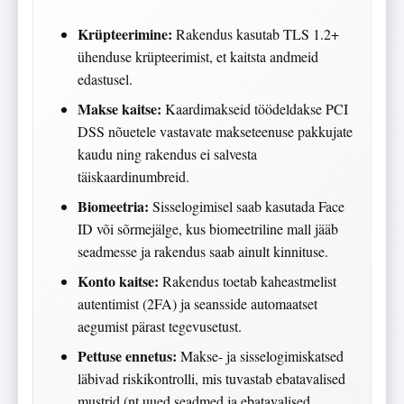
Krüpteerimine:
Rakendus kasutab TLS 1.2+
ühenduse krüpteerimist, et kaitsta andmeid
edastusel.
Makse kaitse:
Kaardimakseid töödeldakse PCI
DSS nõuetele vastavate makseteenuse pakkujate
kaudu ning rakendus ei salvesta
täiskaardinumbreid.
Biomeetria:
Sisselogimisel saab kasutada Face
ID või sõrmejälge, kus biomeetriline mall jääb
seadmesse ja rakendus saab ainult kinnituse.
Konto kaitse:
Rakendus toetab kaheastmelist
autentimist (2FA) ja seansside automaatset
aegumist pärast tegevusetust.
Pettuse ennetus:
Makse- ja sisselogimiskatsed
läbivad riskikontrolli, mis tuvastab ebatavalised
mustrid (nt uued seadmed ja ebatavalised