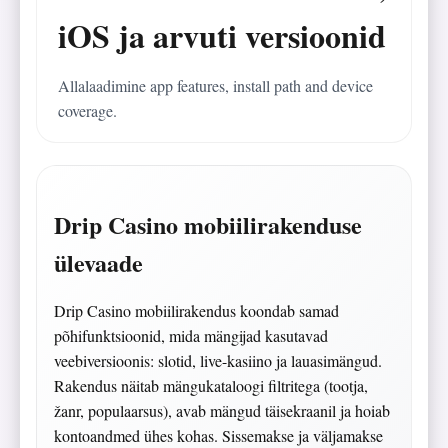
iOS ja arvuti versioonid
Allalaadimine app features, install path and device
coverage.
Drip Casino mobiilirakenduse
ülevaade
Drip Casino mobiilirakendus koondab samad
põhifunktsioonid, mida mängijad kasutavad
veebiversioonis: slotid, live-kasiino ja lauasimängud.
Rakendus näitab mängukataloogi filtritega (tootja,
žanr, populaarsus), avab mängud täisekraanil ja hoiab
kontoandmed ühes kohas. Sissemakse ja väljamakse