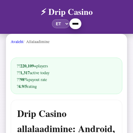
⚡ Drip Casino
Avaleht
Allalaadimine
220,109+
??
players
1,317
??
active today
98%
??
payout rate
4.9/5
?
rating
Drip Casino
allalaadimine: Android,