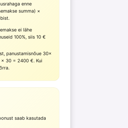
nusrahaga enne
issemakse summa) ×
bist.
emakse ei lähe
useid 100%, siis 10 €
st, panustamisnõue 30×
 × 30 = 2400 €. Kui
õrra.
Boonust saab kasutada