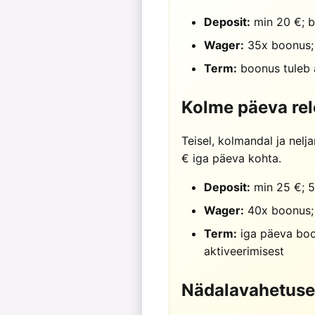
Deposit:
min 20 €; 
Wager:
35x boonus; 
Term:
boonus tuleb a
Kolme päeva re
Teisel, kolmandal ja nel
€ iga päeva kohta.
Deposit:
min 25 €; 5
Wager:
40x boonus; 
Term:
iga päeva boon
aktiveerimisest
Nädalavahetuse