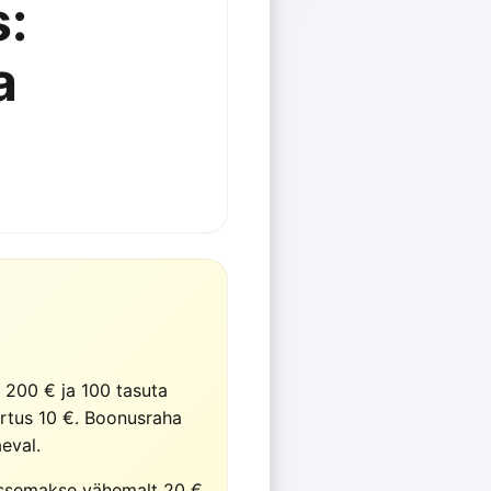
s:
a
200 € ja 100 tasuta
ärtus 10 €. Boonusraha
eval.
sissemakse vähemalt 20 €.