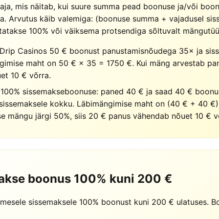
ja, mis näitab, kui suure summa pead boonuse ja/või boo
ma. Arvutus käib valemiga: (boonuse summa + vajadusel s
statakse 100% või väiksema protsendiga sõltuvalt mängutüü
Drip Casinos 50 € boonust panustamisnõudega 35× ja siss
gimise maht on 50 € × 35 = 1750 €. Kui mäng arvestab pan
t 10 € võrra.
100% sissemakseboonuse: paned 40 € ja saad 40 € boonu
 sissemaksele kokku. Läbimängimise maht on (40 € + 40 €)
e mängu järgi 50%, siis 20 € panus vähendab nõuet 10 € v
akse boonus 100% kuni 200 €
esimesele sissemaksele 100% boonust kuni 200 € ulatuses. 