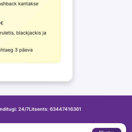
Cashback kantakse
 €
uletis, blackjackis ja
ähtaeg 3 päeva
enditugi: 24/7
Litsents: 63447416361