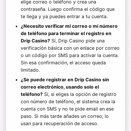
elige correo o teléfono y crea una
contraseña. Luego confirma el código que
te llega y ya puedes entrar a tu cuenta.
¿Necesito verificar mi correo o mi número
de teléfono para terminar el registro en
Drip Casino?
Sí, Drip Casino pide una
verificación básica con un enlace por correo
o un código por SMS para activar la cuenta.
Sin esa confirmación, el acceso queda
limitado.
¿Se puede registrar en Drip Casino sin
correo electrónico, usando solo el
teléfono?
Sí, si eliges la opción de registro
con número de teléfono, el sistema crea la
cuenta con SMS y no te pide email en ese
paso. Si más tarde añades un correo, lo
usan para recuperación de acceso.