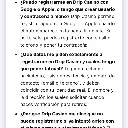
¿Puedo registrarme en Drip Casino con
Google o Apple, o tengo que crear usuario
y contraseña a mano?
Drip Casino permite
registro rápido con Google o Apple cuando
el botón aparece en la pantalla de alta. Si
no te sale, puedes registrarte con email o
teléfono y poner tu contraseña.
¿Qué datos me piden exactamente al
registrarme en Drip Casino y cuáles tengo
que poner tal cual?
Te piden fecha de
nacimiento, país de residencia y un dato de
contacto (email o teléfono), y deben
coincidir con tu identidad real. El nombre y
la dirección los suelen solicitar cuando
haces verificación para retiros.
¿Por qué Drip Casino me dice que no
puedo registrarme si ya intenté antes con