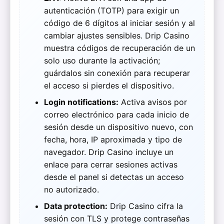
autenticación (TOTP) para exigir un
código de 6 dígitos al iniciar sesión y al
cambiar ajustes sensibles. Drip Casino
muestra códigos de recuperación de un
solo uso durante la activación;
guárdalos sin conexión para recuperar
el acceso si pierdes el dispositivo.
Login notifications:
Activa avisos por
correo electrónico para cada inicio de
sesión desde un dispositivo nuevo, con
fecha, hora, IP aproximada y tipo de
navegador. Drip Casino incluye un
enlace para cerrar sesiones activas
desde el panel si detectas un acceso
no autorizado.
Data protection:
Drip Casino cifra la
sesión con TLS y protege contraseñas