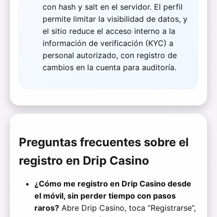
con hash y salt en el servidor. El perfil
permite limitar la visibilidad de datos, y
el sitio reduce el acceso interno a la
información de verificación (KYC) a
personal autorizado, con registro de
cambios en la cuenta para auditoría.
Preguntas frecuentes sobre el
registro en Drip Casino
¿Cómo me registro en Drip Casino desde
el móvil, sin perder tiempo con pasos
raros?
Abre Drip Casino, toca “Registrarse”,