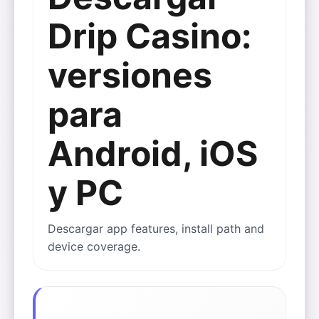
Drip Casino:
versiones
para
Android, iOS
y PC
Descargar app features, install path and
device coverage.