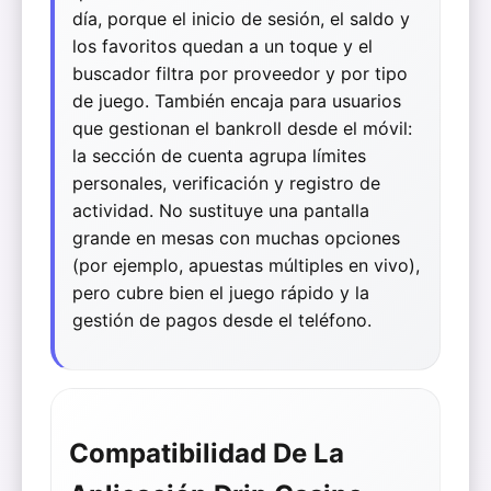
día, porque el inicio de sesión, el saldo y
los favoritos quedan a un toque y el
buscador filtra por proveedor y por tipo
de juego. También encaja para usuarios
que gestionan el bankroll desde el móvil:
la sección de cuenta agrupa límites
personales, verificación y registro de
actividad. No sustituye una pantalla
grande en mesas con muchas opciones
(por ejemplo, apuestas múltiples en vivo),
pero cubre bien el juego rápido y la
gestión de pagos desde el teléfono.
Compatibilidad De La