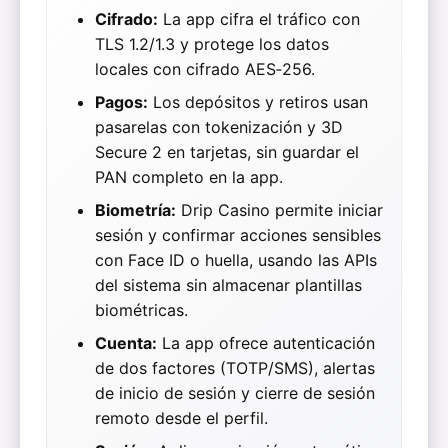
Cifrado:
La app cifra el tráfico con
TLS 1.2/1.3 y protege los datos
locales con cifrado AES‑256.
Pagos:
Los depósitos y retiros usan
pasarelas con tokenización y 3D
Secure 2 en tarjetas, sin guardar el
PAN completo en la app.
Biometría:
Drip Casino permite iniciar
sesión y confirmar acciones sensibles
con Face ID o huella, usando las APIs
del sistema sin almacenar plantillas
biométricas.
Cuenta:
La app ofrece autenticación
de dos factores (TOTP/SMS), alertas
de inicio de sesión y cierre de sesión
remoto desde el perfil.