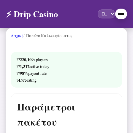
⚡ Drip Casino
Αρχική
Πακέτο Καλωσορίσματος
220,109+
??
players
1,317
??
active today
98%
??
payout rate
4.9/5
?
rating
Παράμετροι
πακέτου