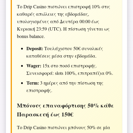
Το Drip Casino πιστώνει επιστροφή 10% στις
καθαρές απώλειες της εβδομάδας,
υπολογισμένες από Δευτέρα 00:00 έως
Κυριακή 23:59 (UTC). Η πίστωση γίνεται ως
bonus balance.
Deposit:
Τουλάχιστον 50€ συνολικές
καταθέσεις μέσα στην εβδομάδα.
Wager:
15x στο ποσό επιστροφής.
Συνεισφορά: slots 100%, επιτραπέζια 0%.
Term:
3 ημέρες από την πίστωση της
επιστροφής.
Μπόνους επαναφόρτισης 50% κάθε
Παρασκευή έως 150€
Το Drip Casino πιστώνει μπόνους 50% σε μία