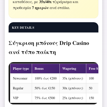
35x/40x
καταθέσεις, με
τζιράρισμα και
7 ημερών
προθεσμία
ανά στάδιο.
KEY DETAILS
Σύγκριση μπόνους Drip Casino
ανά τύπο παίκτη
Player type
Bonus
Wagering
Free Spins
Newcomer
100% έως €200
35x (μπόνους)
100
Regular
50% έως €150
30x (μπόνους)
50
VIP
75% έως €500
25x (μπόνους)
150