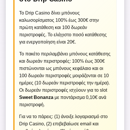
Το Drip Casino δίνει μπόνους
καλωσορίσματος 100% έως 300€ στην
πρώτη κατάθεση και 100 δωρεάν
περιστροφές. Το ελάχιστο ποσό κατάθεσης
για ενεργοποίηση είναι 20€.
Το πακέτο περιλαμβάνει μπόνους κατάθεσης
και δωρεάν περιστροφές: 100% έως 300€
πιστώνονται ως μπόνους κεφάλαιο και οι
100 δωρεάν περιστροφές μοιράζονται σε 10
ημέρες (10 δωρεάν περιστροφές την ημέρα).
Οι δωρεάν περιστροφές ισχύουν για το slot
Sweet Bonanza
με ποντάρισμα 0,10€ ανά
περιστροφή.
Για να το πάρεις: (1) άνοιξε λογαριασμό στο
Drip Casino, (2) επιβεβαίωσε email και