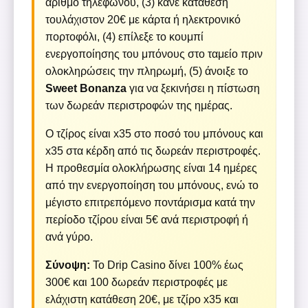
αριθμό τηλεφώνου, (3) κάνε κατάθεση
τουλάχιστον 20€ με κάρτα ή ηλεκτρονικό
πορτοφόλι, (4) επίλεξε το κουμπί
ενεργοποίησης του μπόνους στο ταμείο πριν
ολοκληρώσεις την πληρωμή, (5) άνοιξε το
Sweet Bonanza
για να ξεκινήσει η πίστωση
των δωρεάν περιστροφών της ημέρας.
Ο τζίρος είναι x35 στο ποσό του μπόνους και
x35 στα κέρδη από τις δωρεάν περιστροφές.
Η προθεσμία ολοκλήρωσης είναι 14 ημέρες
από την ενεργοποίηση του μπόνους, ενώ το
μέγιστο επιτρεπόμενο ποντάρισμα κατά την
περίοδο τζίρου είναι 5€ ανά περιστροφή ή
ανά γύρο.
Σύνοψη:
Το Drip Casino δίνει 100% έως
300€ και 100 δωρεάν περιστροφές με
ελάχιστη κατάθεση 20€, με τζίρο x35 και