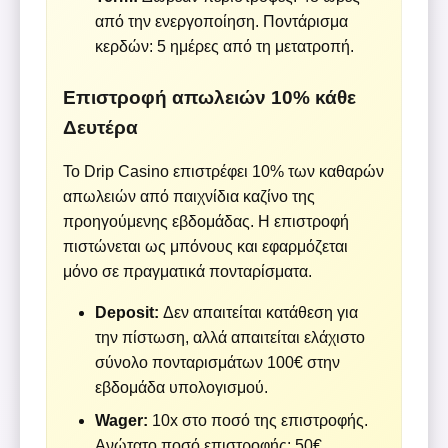
από την ενεργοποίηση. Ποντάρισμα
κερδών: 5 ημέρες από τη μετατροπή.
Επιστροφή απωλειών 10% κάθε
Δευτέρα
Το Drip Casino επιστρέφει 10% των καθαρών
απωλειών από παιχνίδια καζίνο της
προηγούμενης εβδομάδας. Η επιστροφή
πιστώνεται ως μπόνους και εφαρμόζεται
μόνο σε πραγματικά πονταρίσματα.
Deposit:
Δεν απαιτείται κατάθεση για
την πίστωση, αλλά απαιτείται ελάχιστο
σύνολο πονταρισμάτων 100€ στην
εβδομάδα υπολογισμού.
Wager:
10x στο ποσό της επιστροφής.
Ανώτατο ποσό επιστροφής: 50€.