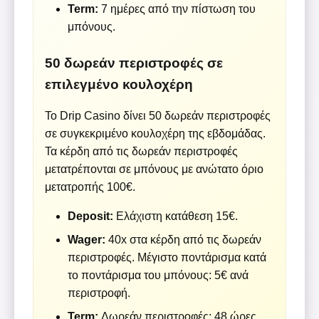
Term:
7 ημέρες από την πίστωση του
μπόνους.
50 δωρεάν περιστροφές σε
επιλεγμένο κουλοχέρη
Το Drip Casino δίνει 50 δωρεάν περιστροφές
σε συγκεκριμένο κουλοχέρη της εβδομάδας.
Τα κέρδη από τις δωρεάν περιστροφές
μετατρέπονται σε μπόνους με ανώτατο όριο
μετατροπής 100€.
Deposit:
Ελάχιστη κατάθεση 15€.
Wager:
40x στα κέρδη από τις δωρεάν
περιστροφές. Μέγιστο ποντάρισμα κατά
το ποντάρισμα του μπόνους: 5€ ανά
περιστροφή.
Term:
Δωρεάν περιστροφές: 48 ώρες