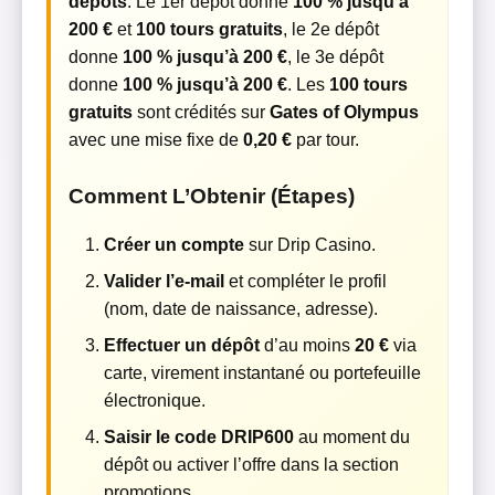
dépôts
. Le 1er dépôt donne
100 % jusqu’à
200 €
et
100 tours gratuits
, le 2e dépôt
donne
100 % jusqu’à 200 €
, le 3e dépôt
donne
100 % jusqu’à 200 €
. Les
100 tours
gratuits
sont crédités sur
Gates of Olympus
avec une mise fixe de
0,20 €
par tour.
Comment L’Obtenir (Étapes)
Créer un compte
sur Drip Casino.
Valider l’e-mail
et compléter le profil
(nom, date de naissance, adresse).
Effectuer un dépôt
d’au moins
20 €
via
carte, virement instantané ou portefeuille
électronique.
Saisir le code
DRIP600
au moment du
dépôt ou activer l’offre dans la section
promotions.