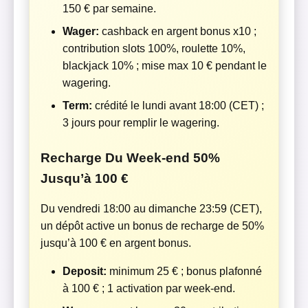
150 € par semaine.
Wager:
cashback en argent bonus x10 ;
contribution slots 100%, roulette 10%,
blackjack 10% ; mise max 10 € pendant le
wagering.
Term:
crédité le lundi avant 18:00 (CET) ;
3 jours pour remplir le wagering.
Recharge Du Week-end 50%
Jusqu’à 100 €
Du vendredi 18:00 au dimanche 23:59 (CET),
un dépôt active un bonus de recharge de 50%
jusqu’à 100 € en argent bonus.
Deposit:
minimum 25 € ; bonus plafonné
à 100 € ; 1 activation par week-end.