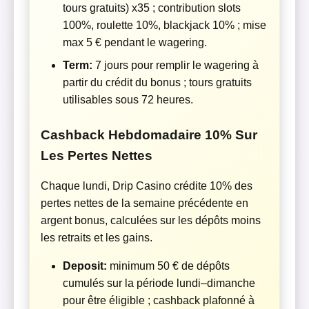
tours gratuits) x35 ; contribution slots
100%, roulette 10%, blackjack 10% ; mise
max 5 € pendant le wagering.
Term:
7 jours pour remplir le wagering à
partir du crédit du bonus ; tours gratuits
utilisables sous 72 heures.
Cashback Hebdomadaire 10% Sur
Les Pertes Nettes
Chaque lundi, Drip Casino crédite 10% des
pertes nettes de la semaine précédente en
argent bonus, calculées sur les dépôts moins
les retraits et les gains.
Deposit:
minimum 50 € de dépôts
cumulés sur la période lundi–dimanche
pour être éligible ; cashback plafonné à