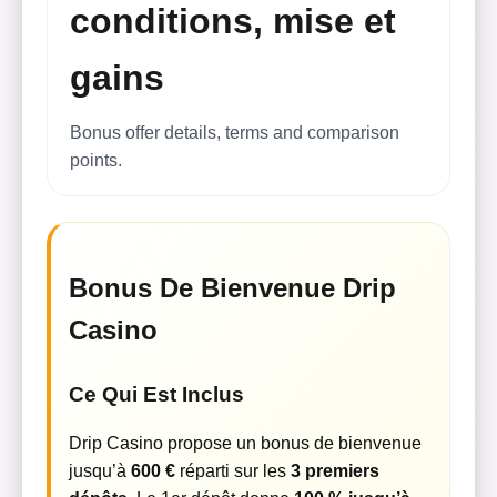
conditions, mise et
gains
Bonus offer details, terms and comparison
points.
Bonus De Bienvenue Drip
Casino
Ce Qui Est Inclus
Drip Casino propose un bonus de bienvenue
jusqu’à
600 €
réparti sur les
3 premiers