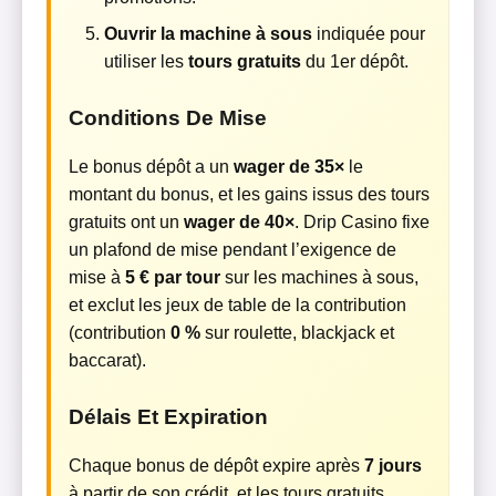
Ouvrir la machine à sous
indiquée pour
utiliser les
tours gratuits
du 1er dépôt.
Conditions De Mise
Le bonus dépôt a un
wager de 35×
le
montant du bonus, et les gains issus des tours
gratuits ont un
wager de 40×
. Drip Casino fixe
un plafond de mise pendant l’exigence de
mise à
5 € par tour
sur les machines à sous,
et exclut les jeux de table de la contribution
(contribution
0 %
sur roulette, blackjack et
baccarat).
Délais Et Expiration
Chaque bonus de dépôt expire après
7 jours
à partir de son crédit, et les tours gratuits